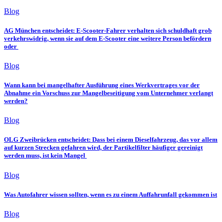
Blog
AG München entscheidet: E-Scooter-Fahrer verhalten sich schuldhaft grob
verkehrswidrig, wenn sie auf dem E-Scooter eine weitere Person befördern
oder
Blog
Wann kann bei mangelhafter Ausführung eines Werkvertrages vor der
Abnahme ein Vorschuss zur Mangelbeseitigung vom Unternehmer verlangt
werden?
Blog
OLG Zweibrücken entscheidet: Dass bei einem Dieselfahrzeug, das vor allem
auf kurzen Strecken gefahren wird, der Partikelfilter häufiger gereinigt
werden muss, ist kein Mangel
Blog
Was Autofahrer wissen sollten, wenn es zu einem Auffahrunfall gekommen ist
Blog