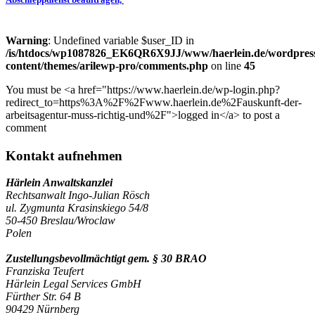
Warning
: Undefined variable $user_ID in
/is/htdocs/wp1087826_EK6QR6X9JJ/www/haerlein.de/wordpres
content/themes/arilewp-pro/comments.php
on line
45
You must be <a href="https://www.haerlein.de/wp-login.php?
redirect_to=https%3A%2F%2Fwww.haerlein.de%2Fauskunft-der-
arbeitsagentur-muss-richtig-und%2F">logged in</a> to post a
comment
Kontakt aufnehmen
Härlein Anwaltskanzlei
Rechtsanwalt Ingo-Julian Rösch
ul. Zygmunta Krasinskiego 54/8
50-450 Breslau/Wroclaw
Polen
Zustellungsbevollmächtigt gem. § 30 BRAO
Franziska Teufert
Härlein Legal Services GmbH
Fürther Str. 64 B
90429 Nürnberg