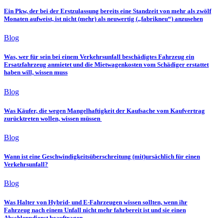
Ein Pkw, der bei der Erstzulassung bereits eine Standzeit von mehr als zwölf
Monaten aufweist, ist nicht (mehr) als neuwertig („fabrikneu“) anzusehen
Blog
Was, wer für sein bei einem Verkehrsunfall beschädigtes Fahrzeug ein
Ersatzfahrzeug anmietet und die Mietwagenkosten vom Schädiger erstattet
haben will, wissen muss
Blog
Was Käufer, die wegen Mangelhaftigkeit der Kaufsache vom Kaufvertrag
zurücktreten wollen, wissen müssen
Blog
Wann ist eine Geschwindigkeitsüberschreitung (mit)ursächlich für einen
Verkehrsunfall?
Blog
Was Halter von Hybrid- und E-Fahrzeugen wissen sollten, wenn ihr
Fahrzeug nach einem Unfall nicht mehr fahrbereit ist und sie einen
Abschleppdienst beauftragen,