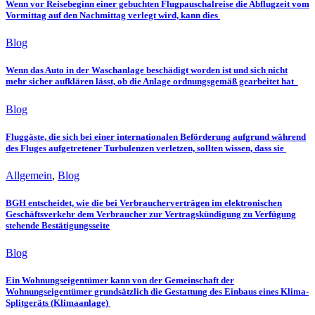
Wenn vor Reisebeginn einer gebuchten Flugpauschalreise die Abflugzeit vom
Vormittag auf den Nachmittag verlegt wird, kann dies
Blog
Wenn das Auto in der Waschanlage beschädigt worden ist und sich nicht
mehr sicher aufklären lässt, ob die Anlage ordnungsgemäß gearbeitet hat
Blog
Fluggäste, die sich bei einer internationalen Beförderung aufgrund während
des Fluges aufgetretener Turbulenzen verletzen, sollten wissen, dass sie
Allgemein
,
Blog
BGH entscheidet, wie die bei Verbraucherverträgen im elektronischen
Geschäftsverkehr dem Verbraucher zur Vertragskündigung zu Verfügung
stehende Bestätigungsseite
Blog
Ein Wohnungseigentümer kann von der Gemeinschaft der
Wohnungseigentümer grundsätzlich die Gestattung des Einbaus eines Klima-
Splitgeräts (Klimaanlage)