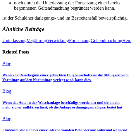
noch durch die Unterlassung der Fortsetzung einer bereits
begonnenen Geltendmachung begründet werden kann,
ist der Schuldner darlegungs- und im Bestreitensfall beweispflichtig.
Ähnliche Beiträge
Unterlassung
Verjährung
Verwirkung
Fortsetzung
Geltendmachung
Hem
Related Posts
Blog
Wenn vor Reisebeginn einer gebuchten Flugpauschalreise die Abflugzeit vom
Vormittag auf den Nachmittag verlegt wird, kann dies
Blog
Wenn das Auto in der Waschanlage beschädigt worden ist und sich nicht
mehr sicher aufklären lässt, ob die Anlage ordnungsgemäß gearbeitet hat
Blog
Fluggäste, die sich bei einer internationalen Beförderung aufgrund während