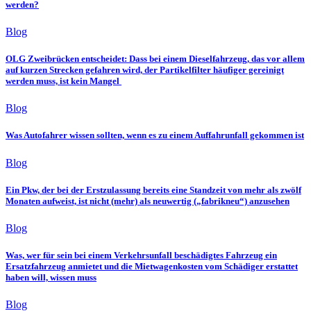
werden?
Blog
OLG Zweibrücken entscheidet: Dass bei einem Dieselfahrzeug, das vor allem
auf kurzen Strecken gefahren wird, der Partikelfilter häufiger gereinigt
werden muss, ist kein Mangel
Blog
Was Autofahrer wissen sollten, wenn es zu einem Auffahrunfall gekommen ist
Blog
Ein Pkw, der bei der Erstzulassung bereits eine Standzeit von mehr als zwölf
Monaten aufweist, ist nicht (mehr) als neuwertig („fabrikneu“) anzusehen
Blog
Was, wer für sein bei einem Verkehrsunfall beschädigtes Fahrzeug ein
Ersatzfahrzeug anmietet und die Mietwagenkosten vom Schädiger erstattet
haben will, wissen muss
Blog