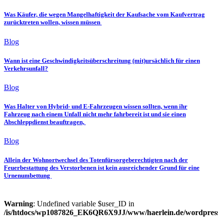
Was Käufer, die wegen Mangelhaftigkeit der Kaufsache vom Kaufvertrag
zurücktreten wollen, wissen müssen
Blog
Wann ist eine Geschwindigkeitsüberschreitung (mit)ursächlich für einen
Verkehrsunfall?
Blog
Was Halter von Hybrid- und E-Fahrzeugen wissen sollten, wenn ihr
Fahrzeug nach einem Unfall nicht mehr fahrbereit ist und sie einen
Abschleppdienst beauftragen,
Blog
Allein der Wohnortwechsel des Totenfürsorgeberechtigten nach der
Feuerbestattung des Verstorbenen ist kein ausreichender Grund für eine
Urnenumbettung
Warning
: Undefined variable $user_ID in
/is/htdocs/wp1087826_EK6QR6X9JJ/www/haerlein.de/wordpres