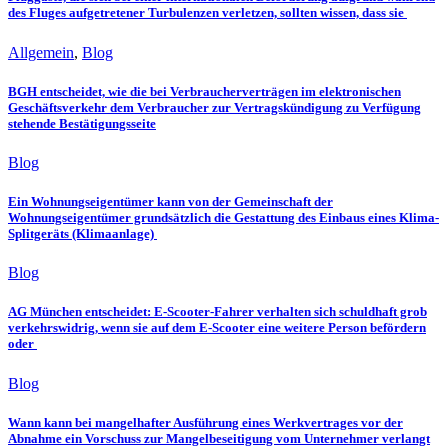
des Fluges aufgetretener Turbulenzen verletzen, sollten wissen, dass sie
Allgemein
,
Blog
BGH entscheidet, wie die bei Verbraucherverträgen im elektronischen
Geschäftsverkehr dem Verbraucher zur Vertragskündigung zu Verfügung
stehende Bestätigungsseite
Blog
Ein Wohnungseigentümer kann von der Gemeinschaft der
Wohnungseigentümer grundsätzlich die Gestattung des Einbaus eines Klima-
Splitgeräts (Klimaanlage)
Blog
AG München entscheidet: E-Scooter-Fahrer verhalten sich schuldhaft grob
verkehrswidrig, wenn sie auf dem E-Scooter eine weitere Person befördern
oder
Blog
Wann kann bei mangelhafter Ausführung eines Werkvertrages vor der
Abnahme ein Vorschuss zur Mangelbeseitigung vom Unternehmer verlangt