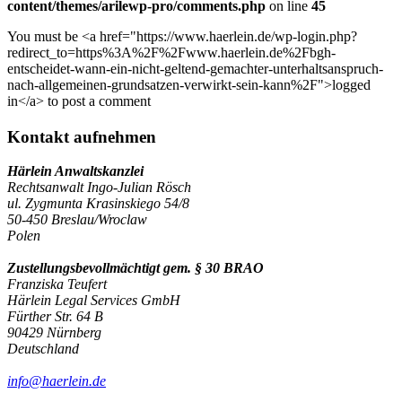
content/themes/arilewp-pro/comments.php
on line
45
You must be <a href="https://www.haerlein.de/wp-login.php?
redirect_to=https%3A%2F%2Fwww.haerlein.de%2Fbgh-
entscheidet-wann-ein-nicht-geltend-gemachter-unterhaltsanspruch-
nach-allgemeinen-grundsatzen-verwirkt-sein-kann%2F">logged
in</a> to post a comment
Kontakt aufnehmen
Härlein Anwaltskanzlei
Rechtsanwalt Ingo-Julian Rösch
ul. Zygmunta Krasinskiego 54/8
50-450 Breslau/Wroclaw
Polen
Zustellungsbevollmächtigt gem. § 30 BRAO
Franziska Teufert
Härlein Legal Services GmbH
Fürther Str. 64 B
90429 Nürnberg
Deutschland
info@haerlein.de