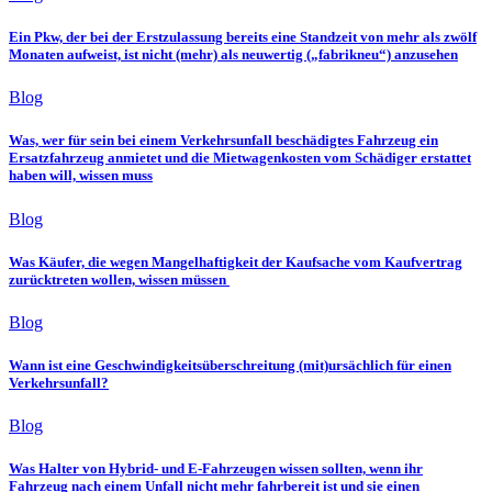
Ein Pkw, der bei der Erstzulassung bereits eine Standzeit von mehr als zwölf
Monaten aufweist, ist nicht (mehr) als neuwertig („fabrikneu“) anzusehen
Blog
Was, wer für sein bei einem Verkehrsunfall beschädigtes Fahrzeug ein
Ersatzfahrzeug anmietet und die Mietwagenkosten vom Schädiger erstattet
haben will, wissen muss
Blog
Was Käufer, die wegen Mangelhaftigkeit der Kaufsache vom Kaufvertrag
zurücktreten wollen, wissen müssen
Blog
Wann ist eine Geschwindigkeitsüberschreitung (mit)ursächlich für einen
Verkehrsunfall?
Blog
Was Halter von Hybrid- und E-Fahrzeugen wissen sollten, wenn ihr
Fahrzeug nach einem Unfall nicht mehr fahrbereit ist und sie einen