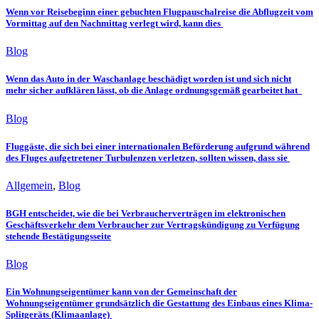
Wenn vor Reisebeginn einer gebuchten Flugpauschalreise die Abflugzeit vom
Vormittag auf den Nachmittag verlegt wird, kann dies
Blog
Wenn das Auto in der Waschanlage beschädigt worden ist und sich nicht
mehr sicher aufklären lässt, ob die Anlage ordnungsgemäß gearbeitet hat
Blog
Fluggäste, die sich bei einer internationalen Beförderung aufgrund während
des Fluges aufgetretener Turbulenzen verletzen, sollten wissen, dass sie
Allgemein
,
Blog
BGH entscheidet, wie die bei Verbraucherverträgen im elektronischen
Geschäftsverkehr dem Verbraucher zur Vertragskündigung zu Verfügung
stehende Bestätigungsseite
Blog
Ein Wohnungseigentümer kann von der Gemeinschaft der
Wohnungseigentümer grundsätzlich die Gestattung des Einbaus eines Klima-
Splitgeräts (Klimaanlage)