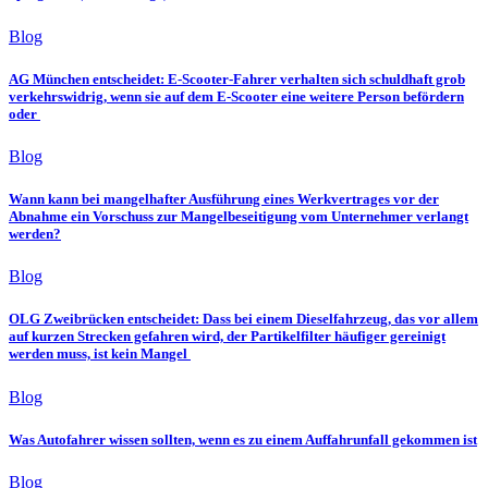
Blog
AG München entscheidet: E-Scooter-Fahrer verhalten sich schuldhaft grob
verkehrswidrig, wenn sie auf dem E-Scooter eine weitere Person befördern
oder
Blog
Wann kann bei mangelhafter Ausführung eines Werkvertrages vor der
Abnahme ein Vorschuss zur Mangelbeseitigung vom Unternehmer verlangt
werden?
Blog
OLG Zweibrücken entscheidet: Dass bei einem Dieselfahrzeug, das vor allem
auf kurzen Strecken gefahren wird, der Partikelfilter häufiger gereinigt
werden muss, ist kein Mangel
Blog
Was Autofahrer wissen sollten, wenn es zu einem Auffahrunfall gekommen ist
Blog