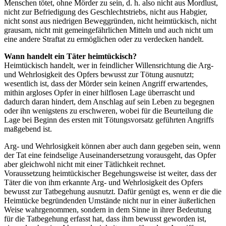
Menschen tötet, ohne Mörder zu sein, d. h. also nicht aus Mordlust,
nicht zur Befriedigung des Geschlechtstriebs, nicht aus Habgier,
nicht sonst aus niedrigen Beweggründen, nicht heimtückisch, nicht
grausam, nicht mit gemeingefährlichen Mitteln und auch nicht um
eine andere Straftat zu ermöglichen oder zu verdecken handelt.
Wann handelt ein Täter heimtückisch?
Heimtückisch handelt, wer in feindlicher Willensrichtung die Arg-
und Wehrlosigkeit des Opfers bewusst zur Tötung ausnutzt;
wesentlich ist, dass der Mörder sein keinen Angriff erwartendes,
mithin argloses Opfer in einer hilflosen Lage überrascht und
dadurch daran hindert, dem Anschlag auf sein Leben zu begegnen
oder ihn wenigstens zu erschweren, wobei für die Beurteilung die
Lage bei Beginn des ersten mit Tötungsvorsatz geführten Angriffs
maßgebend ist.
Arg- und Wehrlosigkeit können aber auch dann gegeben sein, wenn
der Tat eine feindselige Auseinandersetzung vorausgeht, das Opfer
aber gleichwohl nicht mit einer Tätlichkeit rechnet.
Voraussetzung heimtückischer Begehungsweise ist weiter, dass der
Täter die von ihm erkannte Arg- und Wehrlosigkeit des Opfers
bewusst zur Tatbegehung ausnutzt. Dafür genügt es, wenn er die die
Heimtücke begründenden Umstände nicht nur in einer äußerlichen
Weise wahrgenommen, sondern in dem Sinne in ihrer Bedeutung
für die Tatbegehung erfasst hat, dass ihm bewusst geworden ist,