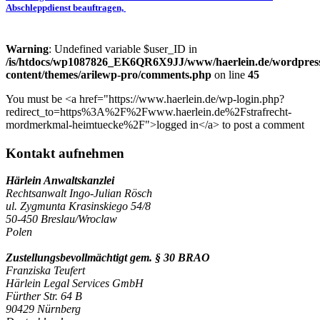
Abschleppdienst beauftragen,
Warning
: Undefined variable $user_ID in
/is/htdocs/wp1087826_EK6QR6X9JJ/www/haerlein.de/wordpres
content/themes/arilewp-pro/comments.php
on line
45
You must be <a href="https://www.haerlein.de/wp-login.php?
redirect_to=https%3A%2F%2Fwww.haerlein.de%2Fstrafrecht-
mordmerkmal-heimtuecke%2F">logged in</a> to post a comment
Kontakt aufnehmen
Härlein Anwaltskanzlei
Rechtsanwalt Ingo-Julian Rösch
ul. Zygmunta Krasinskiego 54/8
50-450 Breslau/Wroclaw
Polen
Zustellungsbevollmächtigt gem. § 30 BRAO
Franziska Teufert
Härlein Legal Services GmbH
Fürther Str. 64 B
90429 Nürnberg