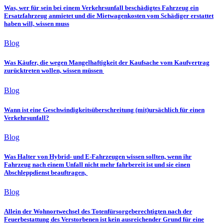
Was, wer für sein bei einem Verkehrsunfall beschädigtes Fahrzeug ein
Ersatzfahrzeug anmietet und die Mietwagenkosten vom Schädiger erstattet
haben will, wissen muss
Blog
Was Käufer, die wegen Mangelhaftigkeit der Kaufsache vom Kaufvertrag
zurücktreten wollen, wissen müssen
Blog
Wann ist eine Geschwindigkeitsüberschreitung (mit)ursächlich für einen
Verkehrsunfall?
Blog
Was Halter von Hybrid- und E-Fahrzeugen wissen sollten, wenn ihr
Fahrzeug nach einem Unfall nicht mehr fahrbereit ist und sie einen
Abschleppdienst beauftragen,
Blog
Allein der Wohnortwechsel des Totenfürsorgeberechtigten nach der
Feuerbestattung des Verstorbenen ist kein ausreichender Grund für eine