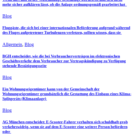
mehr sicher aufklären lässt, ob die Anlage ordnungsgemäß gearbeitet hat
Blog
Fluggäste, die sich bei einer internationalen Beförderung aufgrund während
des Fluges aufgetretener Turbulenzen verletzen, sollten wissen, dass sie
Allgemein
,
Blog
BGH entscheidet, wie die bei Verbraucherverträgen im elektronischen
Geschäftsverkehr dem Verbraucher zur Vertragskündigung zu Verfügung
stehende Bestätigungsseite
Blog
Ein Wohnungseigentümer kann von der Gemeinschaft der
Wohnungseigentümer grundsätzlich die Gestattung des Einbaus eines Klima-
Splitgeräts (Klimaanlage)
Blog
AG München entscheidet: E-Scooter-Fahrer verhalten sich schuldhaft grob
verkehrswidrig, wenn sie auf dem E-Scooter eine weitere Person befördern
oder