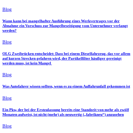
Blog
Wann kann bei mangelhafter Ausführung eines Werkvertrages vor der
Abnahme ein Vorschuss zur Mangelbeseitigung vom Unternehmer verlangt
werden?
Blog
OLG Zweibrücken entscheidet: Dass bei einem Dieselfahrzeug, das vor allem
auf kurzen Strecken gefahren wird, der Partikelfilter häufiger gereinigt
werden muss, ist kein Mangel
Blog
Was Autofahrer wissen sollten, wenn es zu einem Auffahrunfall gekommen ist
Blog
Ein Pkw, der bei der Erstzulassung bereits eine Standzeit von mehr als zwölf
Monaten aufweist, ist nicht (mehr) als neuwertig („fabrikneu“) anzusehen
Blog