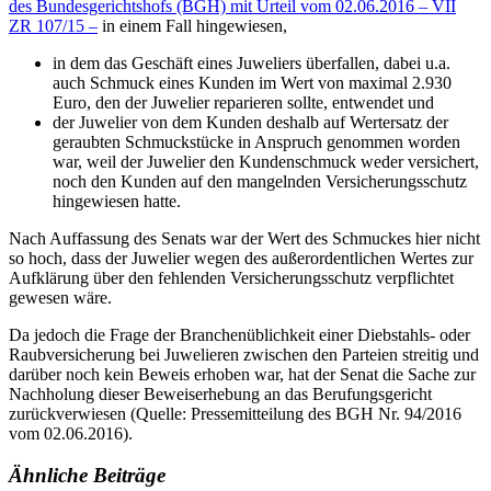
des Bundesgerichtshofs (BGH) mit Urteil vom 02.06.2016 – VII
ZR 107/15 –
in einem Fall hingewiesen,
in dem das Geschäft eines Juweliers überfallen, dabei u.a.
auch Schmuck eines Kunden im Wert von maximal 2.930
Euro, den der Juwelier reparieren sollte, entwendet und
der Juwelier von dem Kunden deshalb auf Wertersatz der
geraubten Schmuckstücke in Anspruch genommen worden
war, weil der Juwelier den Kundenschmuck weder versichert,
noch den Kunden auf den mangelnden Versicherungsschutz
hingewiesen hatte.
Nach Auffassung des Senats war der Wert des Schmuckes hier nicht
so hoch, dass der Juwelier wegen des außerordentlichen Wertes zur
Aufklärung über den fehlenden Versicherungsschutz verpflichtet
gewesen wäre.
Da jedoch die Frage der Branchenüblichkeit einer Diebstahls- oder
Raubversicherung bei Juwelieren zwischen den Parteien streitig und
darüber noch kein Beweis erhoben war, hat der Senat die Sache zur
Nachholung dieser Beweiserhebung an das Berufungsgericht
zurückverwiesen (Quelle: Pressemitteilung des BGH Nr. 94/2016
vom 02.06.2016).
Ähnliche Beiträge