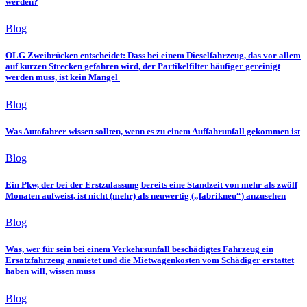
werden?
Blog
OLG Zweibrücken entscheidet: Dass bei einem Dieselfahrzeug, das vor allem
auf kurzen Strecken gefahren wird, der Partikelfilter häufiger gereinigt
werden muss, ist kein Mangel
Blog
Was Autofahrer wissen sollten, wenn es zu einem Auffahrunfall gekommen ist
Blog
Ein Pkw, der bei der Erstzulassung bereits eine Standzeit von mehr als zwölf
Monaten aufweist, ist nicht (mehr) als neuwertig („fabrikneu“) anzusehen
Blog
Was, wer für sein bei einem Verkehrsunfall beschädigtes Fahrzeug ein
Ersatzfahrzeug anmietet und die Mietwagenkosten vom Schädiger erstattet
haben will, wissen muss
Blog