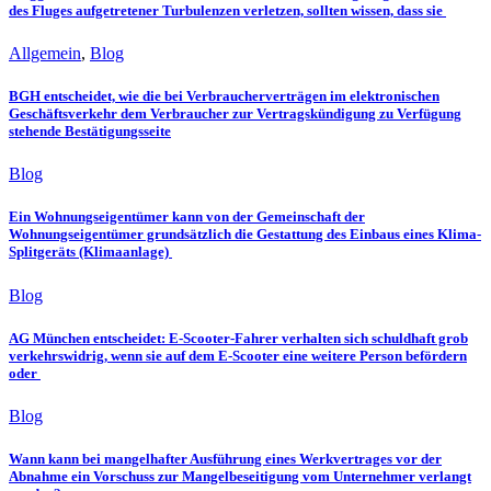
des Fluges aufgetretener Turbulenzen verletzen, sollten wissen, dass sie
Allgemein
,
Blog
BGH entscheidet, wie die bei Verbraucherverträgen im elektronischen
Geschäftsverkehr dem Verbraucher zur Vertragskündigung zu Verfügung
stehende Bestätigungsseite
Blog
Ein Wohnungseigentümer kann von der Gemeinschaft der
Wohnungseigentümer grundsätzlich die Gestattung des Einbaus eines Klima-
Splitgeräts (Klimaanlage)
Blog
AG München entscheidet: E-Scooter-Fahrer verhalten sich schuldhaft grob
verkehrswidrig, wenn sie auf dem E-Scooter eine weitere Person befördern
oder
Blog
Wann kann bei mangelhafter Ausführung eines Werkvertrages vor der
Abnahme ein Vorschuss zur Mangelbeseitigung vom Unternehmer verlangt