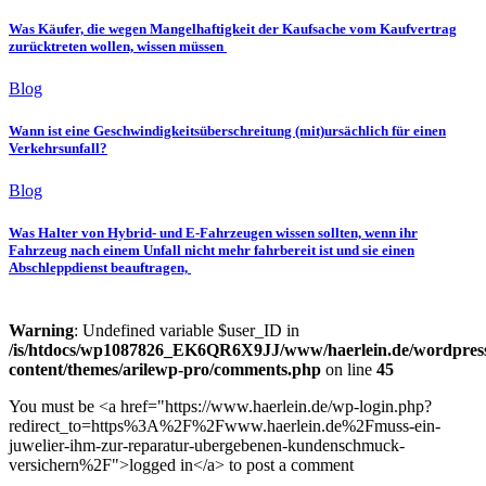
Was Käufer, die wegen Mangelhaftigkeit der Kaufsache vom Kaufvertrag
zurücktreten wollen, wissen müssen
Blog
Wann ist eine Geschwindigkeitsüberschreitung (mit)ursächlich für einen
Verkehrsunfall?
Blog
Was Halter von Hybrid- und E-Fahrzeugen wissen sollten, wenn ihr
Fahrzeug nach einem Unfall nicht mehr fahrbereit ist und sie einen
Abschleppdienst beauftragen,
Warning
: Undefined variable $user_ID in
/is/htdocs/wp1087826_EK6QR6X9JJ/www/haerlein.de/wordpres
content/themes/arilewp-pro/comments.php
on line
45
You must be <a href="https://www.haerlein.de/wp-login.php?
redirect_to=https%3A%2F%2Fwww.haerlein.de%2Fmuss-ein-
juwelier-ihm-zur-reparatur-ubergebenen-kundenschmuck-
versichern%2F">logged in</a> to post a comment