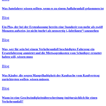
Was Autofahrer wissen sollten, wenn es zu einem Auffahrunfall gekommen ist
Blog
Ein Pkw, der bei der Erstzulassung bereits eine Standzeit von mehr als zwölf
Monaten aufweist, ist nicht (mehr) als neuwertig („fabrikneu“) anzusehen
Blog
Was, wer für sein bei einem Verkehrsunfall beschädigtes Fahrzeug ein
Ersatzfahrzeug anmietet und die Mietwagenkosten vom Schädiger erstattet
haben will, wissen muss
Blog
Was Käufer, die wegen Mangelhaftigkeit der Kaufsache vom Kaufvertrag
zurücktreten wollen, wissen müssen
Blog
Wann ist eine Geschwindigkeitsüberschreitung (mit)ursächlich für einen
Verkehrsunfall?