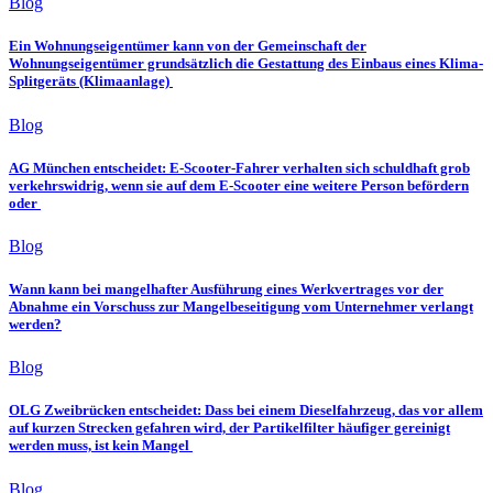
Blog
Ein Wohnungseigentümer kann von der Gemeinschaft der
Wohnungseigentümer grundsätzlich die Gestattung des Einbaus eines Klima-
Splitgeräts (Klimaanlage)
Blog
AG München entscheidet: E-Scooter-Fahrer verhalten sich schuldhaft grob
verkehrswidrig, wenn sie auf dem E-Scooter eine weitere Person befördern
oder
Blog
Wann kann bei mangelhafter Ausführung eines Werkvertrages vor der
Abnahme ein Vorschuss zur Mangelbeseitigung vom Unternehmer verlangt
werden?
Blog
OLG Zweibrücken entscheidet: Dass bei einem Dieselfahrzeug, das vor allem
auf kurzen Strecken gefahren wird, der Partikelfilter häufiger gereinigt
werden muss, ist kein Mangel
Blog