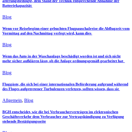
alterungsbedingte, dem Stand der Technik entsprechende Abnahme der
Batteriekapazität
Blog
Wenn vor Reisebeginn einer gebuchten Flugpauschalreise die Abflugzeit vom
Vormittag auf den Nachmittag verlegt wird, kann dies
Blog
Wenn das Auto in der Waschanlage beschädigt worden ist und sich nicht
mehr sicher aufklären lässt, ob die Anlage ordnungsgemäß gearbeitet hat
Blog
Fluggäste, die sich bei einer internationalen Beförderung aufgrund während
des Fluges aufgetretener Turbulenzen verletzen, sollten wissen, dass sie
Allgemein
,
Blog
BGH entscheidet, wie die bei Verbraucherverträgen im elektronischen
Geschäftsverkehr dem Verbraucher zur Vertragskündigung zu Verfügung
stehende Bestätigungsseite