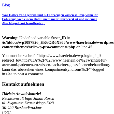
Blog
Was Halter von Hybrid- und E-Fahrzeugen wissen sollten, wenn ihr
Fahrzeug nach einem Unfall nicht mehr fahrbereit ist und sie einen
Abschleppdienst beauftragen,
Warning
: Undefined variable $user_ID in
/is/htdocs/wp1087826_EK6QR6X9JJ/www/haerlein.de/wordpres
content/themes/arilewp-pro/comments.php
on line
45
You must be <a href="https://www.haerlein.de/wp-login.php?
redirect_to=https%3A%2F%2Fwww.haerlein.de%2Fwichtig-fur-
arzte-und-patienten-zu-wissen-nach-einer-gipsschienenbehandlung-
kann-das-ubersehen-eines-kompartmentsyndroms%2F">logged
in</a> to post a comment
Kontakt aufnehmen
Härlein Anwaltskanzlei
Rechtsanwalt Ingo-Julian Rösch
ul. Zygmunta Krasinskiego 54/8
50-450 Breslau/Wroclaw
Polen