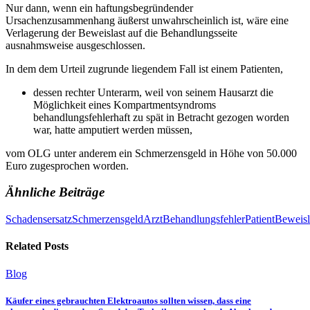
Nur dann, wenn ein haftungsbegründender
Ursachenzusammenhang äußerst unwahrscheinlich ist, wäre eine
Verlagerung der Beweislast auf die Behandlungsseite
ausnahmsweise ausgeschlossen.
In dem dem Urteil zugrunde liegendem Fall ist einem Patienten,
dessen rechter Unterarm, weil von seinem Hausarzt die
Möglichkeit eines Kompartmentsyndroms
behandlungsfehlerhaft zu spät in Betracht gezogen worden
war, hatte amputiert werden müssen,
vom OLG unter anderem ein Schmerzensgeld in Höhe von 50.000
Euro zugesprochen worden.
Ähnliche Beiträge
Schadensersatz
Schmerzensgeld
Arzt
Behandlungsfehler
Patient
Beweisl
Related Posts
Blog
Käufer eines gebrauchten Elektroautos sollten wissen, dass eine