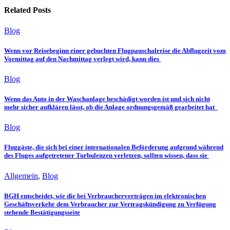
Related Posts
Blog
Wenn vor Reisebeginn einer gebuchten Flugpauschalreise die Abflugzeit vom
Vormittag auf den Nachmittag verlegt wird, kann dies
Blog
Wenn das Auto in der Waschanlage beschädigt worden ist und sich nicht
mehr sicher aufklären lässt, ob die Anlage ordnungsgemäß gearbeitet hat
Blog
Fluggäste, die sich bei einer internationalen Beförderung aufgrund während
des Fluges aufgetretener Turbulenzen verletzen, sollten wissen, dass sie
Allgemein
,
Blog
BGH entscheidet, wie die bei Verbraucherverträgen im elektronischen
Geschäftsverkehr dem Verbraucher zur Vertragskündigung zu Verfügung
stehende Bestätigungsseite