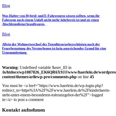
Blog
Was Halter von Hybrid- und E-Fahrzeugen wissen sollten, wenn ihr
Fahrzeug nach einem Unfall nicht mehr fahrbereit ist und sie einen
Abschleppdienst beauftragen,
Blog
Allein der Wohnortwechsel des Totenfürsorgeberechtigten nach der
Feuerbestattung des Verstorbenen ist kein ausreichender Grund für eine
Urnenumbettung
Warning
: Undefined variable $user_ID in
/is/htdocs/wp1087826_EK6QR6X9JJ/www/haerlein.de/wordpres
content/themes/arilewp-pro/comments.php
on line
45
You must be <a href="https://www.haerlein.de/wp-login.php?
redirect_to=https%3A%2F%2Fwww.haerlein.de%2Fkinderlaerm-
steht-unter-einem-besonderen-toleranzgebot-der%2F">logged
in</a> to post a comment
Kontakt aufnehmen