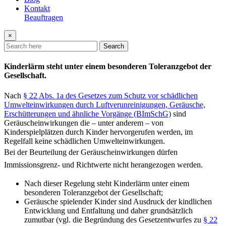
Kontakt
Beauftragen
×
Search
Kinderlärm steht unter einem besonderen Toleranzgebot der
Gesellschaft.
Nach
§ 22 Abs. 1a des Gesetzes zum Schutz vor schädlichen
Umwelteinwirkungen durch Luftverunreinigungen, Geräusche,
Erschütterungen und ähnliche Vorgänge (BImSchG)
sind
Geräuscheinwirkungen die – unter anderem – von
Kinderspielplätzen durch Kinder hervorgerufen werden, im
Regelfall keine schädlichen Umwelteinwirkungen.
Bei der Beurteilung der Geräuscheinwirkungen dürfen
Immissionsgrenz- und Richtwerte nicht herangezogen werden.
Nach dieser Regelung steht Kinderlärm unter einem
besonderen Toleranzgebot der Gesellschaft;
Geräusche spielender Kinder sind Ausdruck der kindlichen
Entwicklung und Entfaltung und daher grundsätzlich
zumutbar (vgl. die Begründung des Gesetzentwurfes zu
§ 22