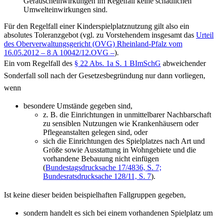
Geräuscheinwirkungen im Regelfall keine schädlichen
Umwelteinwirkungen sind.
Für den Regelfall einer Kinderspielplatznutzung gilt also ein
absolutes Toleranzgebot (vgl. zu Vorstehendem insgesamt das
Urteil
des Oberverwaltungsgericht (OVG) Rheinland-Pfalz vom
16.05.2012 – 8 A 10042/12.OVG –
).
Ein vom Regelfall des
§ 22 Abs. 1a S. 1 BImSchG
abweichender
Sonderfall soll nach der Gesetzesbegründung nur dann vorliegen,
wenn
besondere Umstände gegeben sind,
z. B. die Einrichtungen in unmittelbarer Nachbarschaft
zu sensiblen Nutzungen wie Krankenhäusern oder
Pflegeanstalten gelegen sind, oder
sich die Einrichtungen des Spielplatzes nach Art und
Größe sowie Ausstattung in Wohngebiete und die
vorhandene Bebauung nicht einfügen
(
Bundestagsdrucksache 17/4836, S. 7;
Bundesratsdrucksache 128/11, S. 7
).
Ist keine dieser beiden beispielhaften Fallgruppen gegeben,
sondern handelt es sich bei einem vorhandenen Spielplatz um