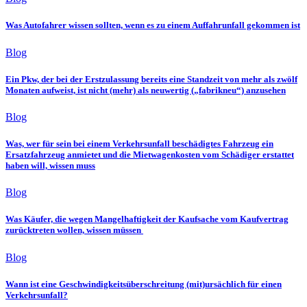
Was Autofahrer wissen sollten, wenn es zu einem Auffahrunfall gekommen ist
Blog
Ein Pkw, der bei der Erstzulassung bereits eine Standzeit von mehr als zwölf
Monaten aufweist, ist nicht (mehr) als neuwertig („fabrikneu“) anzusehen
Blog
Was, wer für sein bei einem Verkehrsunfall beschädigtes Fahrzeug ein
Ersatzfahrzeug anmietet und die Mietwagenkosten vom Schädiger erstattet
haben will, wissen muss
Blog
Was Käufer, die wegen Mangelhaftigkeit der Kaufsache vom Kaufvertrag
zurücktreten wollen, wissen müssen
Blog
Wann ist eine Geschwindigkeitsüberschreitung (mit)ursächlich für einen
Verkehrsunfall?