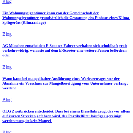
Blog
Ein Wohnungseigentümer kann von der Gemeinschaft der
Wohnungseigentümer grundsätzlich die Gestattung des Einbaus eines Klima-
Splitgeräts (Klimaanlage)
Blog
AG München entscheidet: E-Scooter-Fahrer verhalten sich schuldhaft grob
verkehrswidrig, wenn sie auf dem E-Scooter eine weitere Person befördern
oder
Blog
Wann kann bei mangelhafter Ausführung eines Werkvertrages vor der
Abnahme ein Vorschuss zur Mangelbeseitigung vom Unternehmer verlangt
werden?
Blog
OLG Zweibrücken entscheidet: Dass bei einem Dieselfahrzeug, das vor allem
auf kurzen Strecken gefahren wird, der Partikelfilter häufiger gereinigt
werden muss, ist kein Mangel
Blog