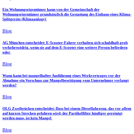
Ein Wohnungseigentümer kann von der Gemeinschaft der
Wohnungseigentümer grundsätzlich die Gestattung des Einbaus eines Klima-
Splitgeräts (Klimaanlage)
Blog
AG München entscheidet: E-Scooter-Fahrer verhalten sich schuldhaft grob
verkehrswidrig, wenn sie auf dem E-Scooter eine weitere Person befördern
oder
Blog
Wann kann bei mangelhafter Ausführung eines Werkvertrages vor der
Abnahme ein Vorschuss zur Mangelbeseitigung vom Unternehmer verlangt
werden?
Blog
OLG Zweibrücken entscheidet: Dass bei einem Dieselfahrzeug, das vor allem
auf kurzen Strecken gefahren wird, der Partikelfilter häufiger gereinigt
werden muss, ist kein Mangel
Blog