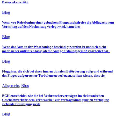
Batteriekapazität
Blog
Wenn vor Reisebeginn einer gebuchten Flugpauschalreise die Abflugzeit vom
Vormittag auf den Nachmittag verlegt wird, kann dies
Blog
Wenn das Auto in der Waschanlage beschädigt worden ist und sich nicht
mehr sicher aufklären lässt, ob die Anlage ordnungsgemäß gearbeitet hat
Blog
Fluggäste, die sich bei einer internationalen Beförderung aufgrund während
des Fluges aufgetretener Turbulenzen verletzen, sollten wissen, dass sie
Allgemein
,
Blog
BGH entscheidet, wie die bei Verbraucherverträgen im elektronischen
Geschäftsverkehr dem Verbraucher zur Vertragskündigung zu Verfügung
stehende Bestätigungsseite
Blog