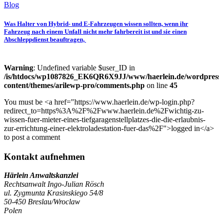
Blog
Was Halter von Hybrid- und E-Fahrzeugen wissen sollten, wenn ihr
Fahrzeug nach einem Unfall nicht mehr fahrbereit ist und sie einen
Abschleppdienst beauftragen,
Warning
: Undefined variable $user_ID in
/is/htdocs/wp1087826_EK6QR6X9JJ/www/haerlein.de/wordpres
content/themes/arilewp-pro/comments.php
on line
45
You must be <a href="https://www.haerlein.de/wp-login.php?
redirect_to=https%3A%2F%2Fwww.haerlein.de%2Fwichtig-zu-
wissen-fuer-mieter-eines-tiefgaragenstellplatzes-die-die-erlaubnis-
zur-errichtung-einer-elektroladestation-fuer-das%2F">logged in</a>
to post a comment
Kontakt aufnehmen
Härlein Anwaltskanzlei
Rechtsanwalt Ingo-Julian Rösch
ul. Zygmunta Krasinskiego 54/8
50-450 Breslau/Wroclaw
Polen