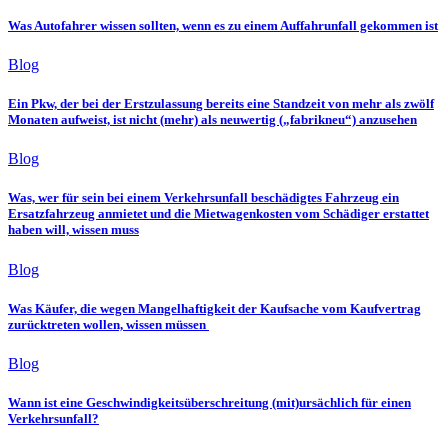
Was Autofahrer wissen sollten, wenn es zu einem Auffahrunfall gekommen ist
Blog
Ein Pkw, der bei der Erstzulassung bereits eine Standzeit von mehr als zwölf
Monaten aufweist, ist nicht (mehr) als neuwertig („fabrikneu“) anzusehen
Blog
Was, wer für sein bei einem Verkehrsunfall beschädigtes Fahrzeug ein
Ersatzfahrzeug anmietet und die Mietwagenkosten vom Schädiger erstattet
haben will, wissen muss
Blog
Was Käufer, die wegen Mangelhaftigkeit der Kaufsache vom Kaufvertrag
zurücktreten wollen, wissen müssen
Blog
Wann ist eine Geschwindigkeitsüberschreitung (mit)ursächlich für einen
Verkehrsunfall?