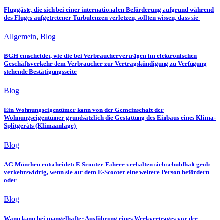
Fluggäste, die sich bei einer internationalen Beförderung aufgrund während
des Fluges aufgetretener Turbulenzen verletzen, sollten wissen, dass sie
Allgemein
,
Blog
BGH entscheidet, wie die bei Verbraucherverträgen im elektronischen
Geschäftsverkehr dem Verbraucher zur Vertragskündigung zu Verfügung
stehende Bestätigungsseite
Blog
Ein Wohnungseigentümer kann von der Gemeinschaft der
Wohnungseigentümer grundsätzlich die Gestattung des Einbaus eines Klima-
Splitgeräts (Klimaanlage)
Blog
AG München entscheidet: E-Scooter-Fahrer verhalten sich schuldhaft grob
verkehrswidrig, wenn sie auf dem E-Scooter eine weitere Person befördern
oder
Blog
Wann kann bei mangelhafter Ausführung eines Werkvertrages vor der