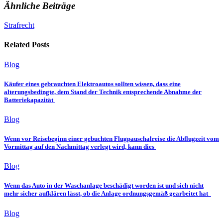
Ähnliche Beiträge
Strafrecht
Related Posts
Blog
Käufer eines gebrauchten Elektroautos sollten wissen, dass eine
alterungsbedingte, dem Stand der Technik entsprechende Abnahme der
Batteriekapazität
Blog
Wenn vor Reisebeginn einer gebuchten Flugpauschalreise die Abflugzeit vom
Vormittag auf den Nachmittag verlegt wird, kann dies
Blog
Wenn das Auto in der Waschanlage beschädigt worden ist und sich nicht
mehr sicher aufklären lässt, ob die Anlage ordnungsgemäß gearbeitet hat
Blog