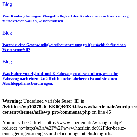
Blog
Was Käufer, die wegen Mangelhaftigkeit der Kaufsache vom Kaufvertrag
zurücktreten wollen, wissen müssen
Blog
Wann ist eine Geschwindigkeitsüberschreitung (mit)ursächlich für einen
Verkehrsunfall?
Blog
Was Halter von Hybrid- und E-Fahrzeugen wissen sollten, wenn ihr
Fahrzeug nach einem Unfall nicht mehr fahrbereit ist und sie einen
Abschleppdienst beauftragen,
Warning
: Undefined variable $user_ID in
/is/htdocs/wp1087826_EK6QR6X9JJ/www/haerlein.de/wordpres
content/themes/arilewp-pro/comments.php
on line
45
You must be <a href="https://www.haerlein.de/wp-login.php?
redirect_to=https%3A%2F%2Fwww.haerlein.de%2Fder-besitz-
einer-geringen-menge-von-betaeubungsmitteln-lediglich-