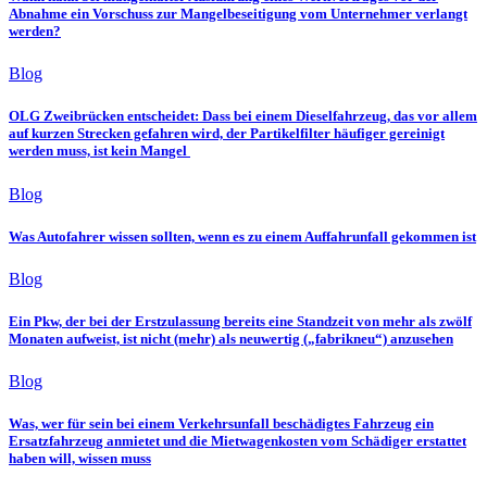
Abnahme ein Vorschuss zur Mangelbeseitigung vom Unternehmer verlangt
werden?
Blog
OLG Zweibrücken entscheidet: Dass bei einem Dieselfahrzeug, das vor allem
auf kurzen Strecken gefahren wird, der Partikelfilter häufiger gereinigt
werden muss, ist kein Mangel
Blog
Was Autofahrer wissen sollten, wenn es zu einem Auffahrunfall gekommen ist
Blog
Ein Pkw, der bei der Erstzulassung bereits eine Standzeit von mehr als zwölf
Monaten aufweist, ist nicht (mehr) als neuwertig („fabrikneu“) anzusehen
Blog
Was, wer für sein bei einem Verkehrsunfall beschädigtes Fahrzeug ein
Ersatzfahrzeug anmietet und die Mietwagenkosten vom Schädiger erstattet
haben will, wissen muss