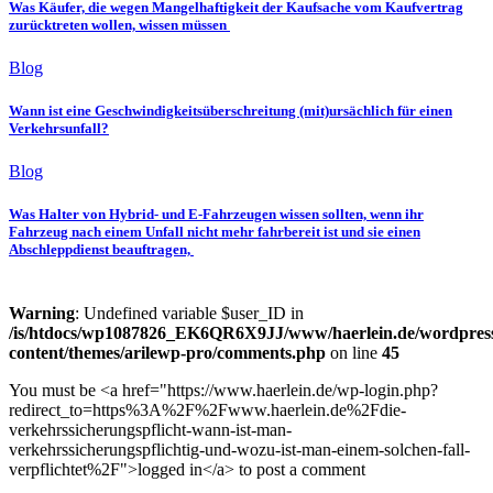
Was Käufer, die wegen Mangelhaftigkeit der Kaufsache vom Kaufvertrag
zurücktreten wollen, wissen müssen
Blog
Wann ist eine Geschwindigkeitsüberschreitung (mit)ursächlich für einen
Verkehrsunfall?
Blog
Was Halter von Hybrid- und E-Fahrzeugen wissen sollten, wenn ihr
Fahrzeug nach einem Unfall nicht mehr fahrbereit ist und sie einen
Abschleppdienst beauftragen,
Warning
: Undefined variable $user_ID in
/is/htdocs/wp1087826_EK6QR6X9JJ/www/haerlein.de/wordpres
content/themes/arilewp-pro/comments.php
on line
45
You must be <a href="https://www.haerlein.de/wp-login.php?
redirect_to=https%3A%2F%2Fwww.haerlein.de%2Fdie-
verkehrssicherungspflicht-wann-ist-man-
verkehrssicherungspflichtig-und-wozu-ist-man-einem-solchen-fall-
verpflichtet%2F">logged in</a> to post a comment