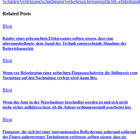
Schäden
Verletzung
Schädigung
Verkehrssicherungspflicht
Gefährdung
Related Posts
Blog
Käufer eines gebrauchten Elektroautos sollten wissen, dass eine
alterungsbedingte, dem Stand der Technik entsprechende Abnahme der
Batteriekapazität
Blog
Wenn vor Reisebeginn einer gebuchten Flugpauschalreise die Abflugzeit vom
Vormittag auf den Nachmittag verlegt wird, kann dies
Blog
Wenn das Auto in der Waschanlage beschädigt worden ist und sich nicht
mehr sicher aufklären lässt, ob die Anlage ordnungsgemäß gearbeitet hat
Blog
Fluggäste, die sich bei einer internationalen Beförderung aufgrund während
des Fluges aufgetretener Turbulenzen verletzen, sollten wissen, dass sie