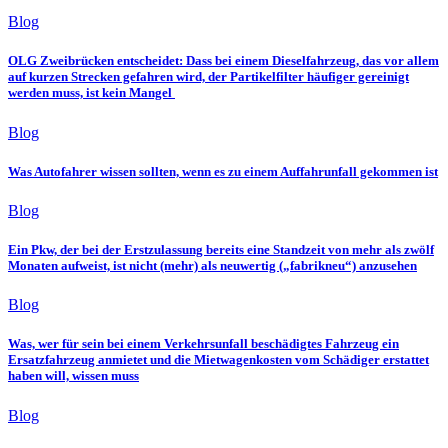
Blog
OLG Zweibrücken entscheidet: Dass bei einem Dieselfahrzeug, das vor allem
auf kurzen Strecken gefahren wird, der Partikelfilter häufiger gereinigt
werden muss, ist kein Mangel
Blog
Was Autofahrer wissen sollten, wenn es zu einem Auffahrunfall gekommen ist
Blog
Ein Pkw, der bei der Erstzulassung bereits eine Standzeit von mehr als zwölf
Monaten aufweist, ist nicht (mehr) als neuwertig („fabrikneu“) anzusehen
Blog
Was, wer für sein bei einem Verkehrsunfall beschädigtes Fahrzeug ein
Ersatzfahrzeug anmietet und die Mietwagenkosten vom Schädiger erstattet
haben will, wissen muss
Blog