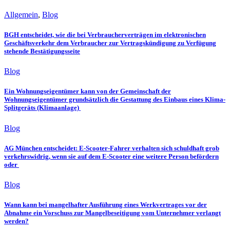
Allgemein
,
Blog
BGH entscheidet, wie die bei Verbraucherverträgen im elektronischen
Geschäftsverkehr dem Verbraucher zur Vertragskündigung zu Verfügung
stehende Bestätigungsseite
Blog
Ein Wohnungseigentümer kann von der Gemeinschaft der
Wohnungseigentümer grundsätzlich die Gestattung des Einbaus eines Klima-
Splitgeräts (Klimaanlage)
Blog
AG München entscheidet: E-Scooter-Fahrer verhalten sich schuldhaft grob
verkehrswidrig, wenn sie auf dem E-Scooter eine weitere Person befördern
oder
Blog
Wann kann bei mangelhafter Ausführung eines Werkvertrages vor der
Abnahme ein Vorschuss zur Mangelbeseitigung vom Unternehmer verlangt
werden?