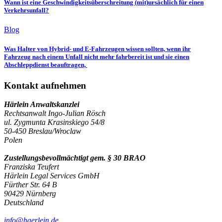
Wann ist eine Geschwindigkeitsüberschreitung (mit)ursächlich für einen
Verkehrsunfall?
Blog
Was Halter von Hybrid- und E-Fahrzeugen wissen sollten, wenn ihr
Fahrzeug nach einem Unfall nicht mehr fahrbereit ist und sie einen
Abschleppdienst beauftragen,
Kontakt aufnehmen
Härlein Anwaltskanzlei
Rechtsanwalt Ingo-Julian Rösch
ul. Zygmunta Krasinskiego 54/8
50-450 Breslau/Wroclaw
Polen
Zustellungsbevollmächtigt gem. § 30 BRAO
Franziska Teufert
Härlein Legal Services GmbH
Fürther Str. 64 B
90429 Nürnberg
Deutschland
info@haerlein.de