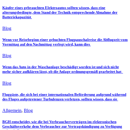
Käufer eines gebrauchten Elektroautos sollten wissen, dass eine
alterungsbedingte, dem Stand der Technik entsprechende Abnahme der
Batteriekapazität
Blog
Wenn vor Reisebeginn einer gebuchten Flugpauschalreise die Abflugzeit vom
Vormittag auf den Nachmittag verlegt wird, kann dies
Blog
Wenn das Auto in der Waschanlage beschädigt worden ist und sich nicht
mehr sicher aufklären lässt, ob die Anlage ordnungsgemäß gearbeitet hat
Blog
Fluggäste, die sich bei einer internationalen Beförderung aufgrund während
des Fluges aufgetretener Turbulenzen verletzen, sollten wissen, dass sie
Allgemein
,
Blog
BGH entscheidet, wie die bei Verbraucherverträgen im elektronischen
Geschäftsverkehr dem Verbraucher zur Vertragskündigung zu Verfügung