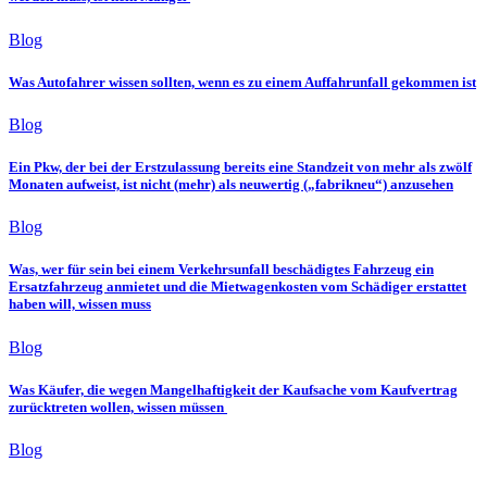
Blog
Was Autofahrer wissen sollten, wenn es zu einem Auffahrunfall gekommen ist
Blog
Ein Pkw, der bei der Erstzulassung bereits eine Standzeit von mehr als zwölf
Monaten aufweist, ist nicht (mehr) als neuwertig („fabrikneu“) anzusehen
Blog
Was, wer für sein bei einem Verkehrsunfall beschädigtes Fahrzeug ein
Ersatzfahrzeug anmietet und die Mietwagenkosten vom Schädiger erstattet
haben will, wissen muss
Blog
Was Käufer, die wegen Mangelhaftigkeit der Kaufsache vom Kaufvertrag
zurücktreten wollen, wissen müssen
Blog