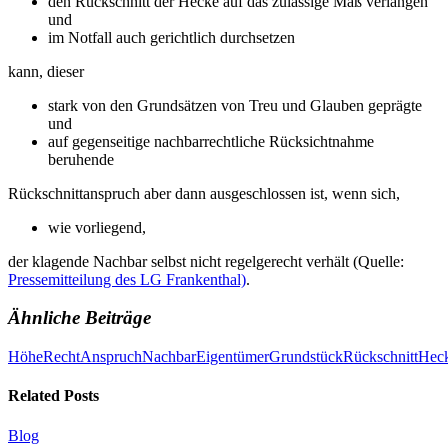
den Rückschnitt der Hecke auf das zulässige Maß verlangen
und
im Notfall auch gerichtlich durchsetzen
kann, dieser
stark von den Grundsätzen von Treu und Glauben geprägte
und
auf gegenseitige nachbarrechtliche Rücksichtnahme
beruhende
Rückschnittanspruch aber dann ausgeschlossen ist, wenn sich,
wie vorliegend,
der klagende Nachbar selbst nicht regelgerecht verhält (Quelle:
Pressemitteilung des LG Frankenthal)
.
Ähnliche Beiträge
Höhe
Recht
Anspruch
Nachbar
Eigentümer
Grundstück
Rückschnitt
Hec
Related Posts
Blog