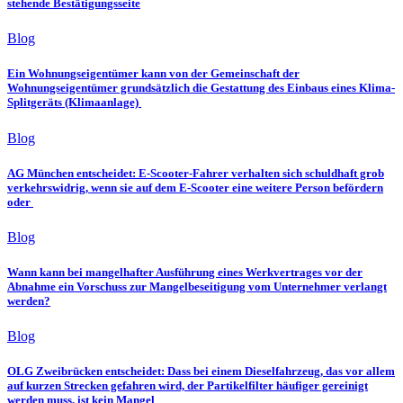
stehende Bestätigungsseite
Blog
Ein Wohnungseigentümer kann von der Gemeinschaft der
Wohnungseigentümer grundsätzlich die Gestattung des Einbaus eines Klima-
Splitgeräts (Klimaanlage)
Blog
AG München entscheidet: E-Scooter-Fahrer verhalten sich schuldhaft grob
verkehrswidrig, wenn sie auf dem E-Scooter eine weitere Person befördern
oder
Blog
Wann kann bei mangelhafter Ausführung eines Werkvertrages vor der
Abnahme ein Vorschuss zur Mangelbeseitigung vom Unternehmer verlangt
werden?
Blog
OLG Zweibrücken entscheidet: Dass bei einem Dieselfahrzeug, das vor allem
auf kurzen Strecken gefahren wird, der Partikelfilter häufiger gereinigt
werden muss, ist kein Mangel