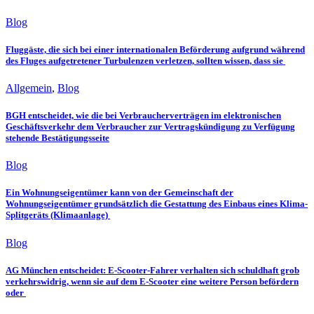
Blog
Fluggäste, die sich bei einer internationalen Beförderung aufgrund während
des Fluges aufgetretener Turbulenzen verletzen, sollten wissen, dass sie
Allgemein
,
Blog
BGH entscheidet, wie die bei Verbraucherverträgen im elektronischen
Geschäftsverkehr dem Verbraucher zur Vertragskündigung zu Verfügung
stehende Bestätigungsseite
Blog
Ein Wohnungseigentümer kann von der Gemeinschaft der
Wohnungseigentümer grundsätzlich die Gestattung des Einbaus eines Klima-
Splitgeräts (Klimaanlage)
Blog
AG München entscheidet: E-Scooter-Fahrer verhalten sich schuldhaft grob
verkehrswidrig, wenn sie auf dem E-Scooter eine weitere Person befördern
oder