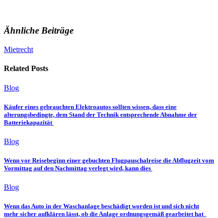
Ähnliche Beiträge
Mietrecht
Related Posts
Blog
Käufer eines gebrauchten Elektroautos sollten wissen, dass eine
alterungsbedingte, dem Stand der Technik entsprechende Abnahme der
Batteriekapazität
Blog
Wenn vor Reisebeginn einer gebuchten Flugpauschalreise die Abflugzeit vom
Vormittag auf den Nachmittag verlegt wird, kann dies
Blog
Wenn das Auto in der Waschanlage beschädigt worden ist und sich nicht
mehr sicher aufklären lässt, ob die Anlage ordnungsgemäß gearbeitet hat