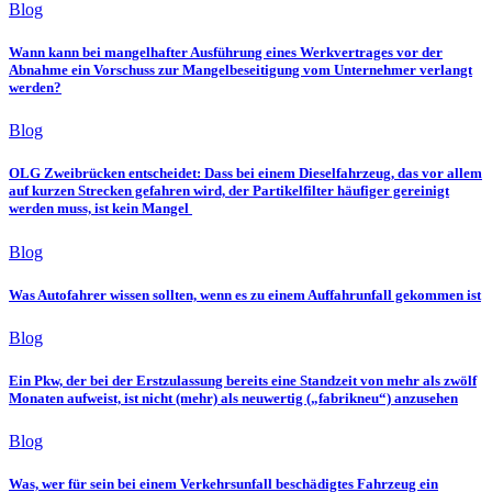
Blog
Wann kann bei mangelhafter Ausführung eines Werkvertrages vor der
Abnahme ein Vorschuss zur Mangelbeseitigung vom Unternehmer verlangt
werden?
Blog
OLG Zweibrücken entscheidet: Dass bei einem Dieselfahrzeug, das vor allem
auf kurzen Strecken gefahren wird, der Partikelfilter häufiger gereinigt
werden muss, ist kein Mangel
Blog
Was Autofahrer wissen sollten, wenn es zu einem Auffahrunfall gekommen ist
Blog
Ein Pkw, der bei der Erstzulassung bereits eine Standzeit von mehr als zwölf
Monaten aufweist, ist nicht (mehr) als neuwertig („fabrikneu“) anzusehen
Blog
Was, wer für sein bei einem Verkehrsunfall beschädigtes Fahrzeug ein