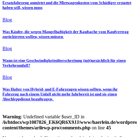
Ersatzfahrzeug anmietet und die Mietwagenkosten vom Schädiger erstattet
haben will, wissen muss
Blog
Was Käufer, die wegen Mangelhaftigkeit der Kaufsache vom Kaufvertrag
zurücktreten wollen, wissen müssen
Blog
Wann ist eine Geschwindigkeitsüberschreitung (mit)ursächlich für einen
Verkehrsunfall?
Blog
Was Halter von Hybrid- und E-Fahrzeugen wissen sollten, wenn ihr
Fahrzeug nach einem Unfall nicht mehr fahrbereit ist und sie einen
Abschleppdienst beauftragen,
Warning
: Undefined variable $user_ID in
/is/htdocs/wp1087826_EK6QR6X9JJ/www/haerlein.de/wordpres
content/themes/arilewp-pro/comments.php
on line
45