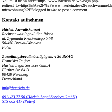
You must be <a href="https://www.haerlein.de/wp-login.php?
redirect_to=https%3A%2F%2Fwww.haerlein.de%2Frauchwarnmelde
mietwohnung%2F">logged in</a> to post a comment
Kontakt aufnehmen
Härlein Anwaltskanzlei
Rechtsanwalt Ingo-Julian Rösch
ul. Zygmunta Krasinskiego 54/8
50-450 Breslau/Wroclaw
Polen
Zustellungsbevollmächtigt gem. § 30 BRAO
Franziska Teufert
Härlein Legal Services GmbH
Fürther Str. 64 B
90429 Nürnberg
Deutschland
info@haerlein.de
0911-23 77 50 (Härlein Legal Services GmbH)
‭515-663 417 (Polen)‬‬‬