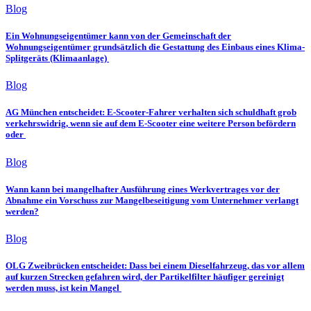
Blog
Ein Wohnungseigentümer kann von der Gemeinschaft der
Wohnungseigentümer grundsätzlich die Gestattung des Einbaus eines Klima-
Splitgeräts (Klimaanlage)
Blog
AG München entscheidet: E-Scooter-Fahrer verhalten sich schuldhaft grob
verkehrswidrig, wenn sie auf dem E-Scooter eine weitere Person befördern
oder
Blog
Wann kann bei mangelhafter Ausführung eines Werkvertrages vor der
Abnahme ein Vorschuss zur Mangelbeseitigung vom Unternehmer verlangt
werden?
Blog
OLG Zweibrücken entscheidet: Dass bei einem Dieselfahrzeug, das vor allem
auf kurzen Strecken gefahren wird, der Partikelfilter häufiger gereinigt
werden muss, ist kein Mangel