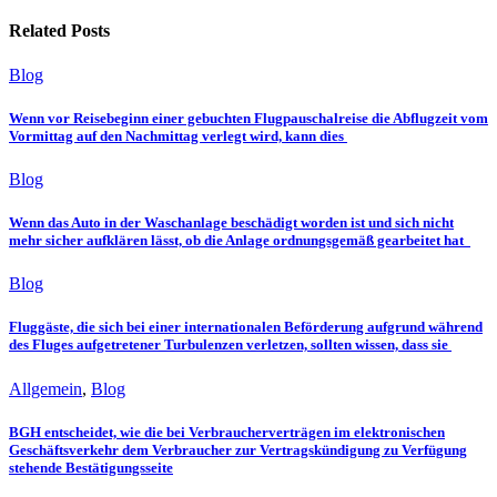
Related Posts
Blog
Wenn vor Reisebeginn einer gebuchten Flugpauschalreise die Abflugzeit vom
Vormittag auf den Nachmittag verlegt wird, kann dies
Blog
Wenn das Auto in der Waschanlage beschädigt worden ist und sich nicht
mehr sicher aufklären lässt, ob die Anlage ordnungsgemäß gearbeitet hat
Blog
Fluggäste, die sich bei einer internationalen Beförderung aufgrund während
des Fluges aufgetretener Turbulenzen verletzen, sollten wissen, dass sie
Allgemein
,
Blog
BGH entscheidet, wie die bei Verbraucherverträgen im elektronischen
Geschäftsverkehr dem Verbraucher zur Vertragskündigung zu Verfügung
stehende Bestätigungsseite