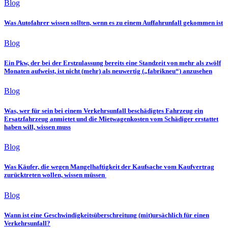
Blog
Was Autofahrer wissen sollten, wenn es zu einem Auffahrunfall gekommen ist
Blog
Ein Pkw, der bei der Erstzulassung bereits eine Standzeit von mehr als zwölf
Monaten aufweist, ist nicht (mehr) als neuwertig („fabrikneu“) anzusehen
Blog
Was, wer für sein bei einem Verkehrsunfall beschädigtes Fahrzeug ein
Ersatzfahrzeug anmietet und die Mietwagenkosten vom Schädiger erstattet
haben will, wissen muss
Blog
Was Käufer, die wegen Mangelhaftigkeit der Kaufsache vom Kaufvertrag
zurücktreten wollen, wissen müssen
Blog
Wann ist eine Geschwindigkeitsüberschreitung (mit)ursächlich für einen
Verkehrsunfall?