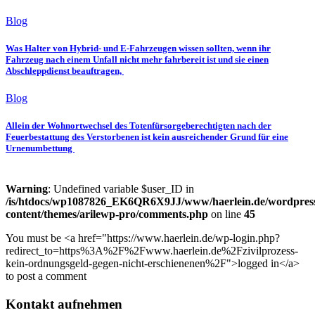
Blog
Was Halter von Hybrid- und E-Fahrzeugen wissen sollten, wenn ihr
Fahrzeug nach einem Unfall nicht mehr fahrbereit ist und sie einen
Abschleppdienst beauftragen,
Blog
Allein der Wohnortwechsel des Totenfürsorgeberechtigten nach der
Feuerbestattung des Verstorbenen ist kein ausreichender Grund für eine
Urnenumbettung
Warning
: Undefined variable $user_ID in
/is/htdocs/wp1087826_EK6QR6X9JJ/www/haerlein.de/wordpres
content/themes/arilewp-pro/comments.php
on line
45
You must be <a href="https://www.haerlein.de/wp-login.php?
redirect_to=https%3A%2F%2Fwww.haerlein.de%2Fzivilprozess-
kein-ordnungsgeld-gegen-nicht-erschienenen%2F">logged in</a>
to post a comment
Kontakt aufnehmen