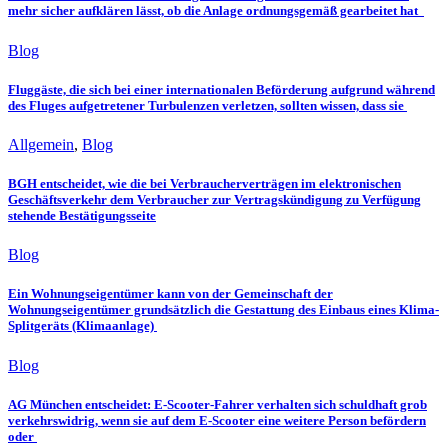
mehr sicher aufklären lässt, ob die Anlage ordnungsgemäß gearbeitet hat
Blog
Fluggäste, die sich bei einer internationalen Beförderung aufgrund während
des Fluges aufgetretener Turbulenzen verletzen, sollten wissen, dass sie
Allgemein
,
Blog
BGH entscheidet, wie die bei Verbraucherverträgen im elektronischen
Geschäftsverkehr dem Verbraucher zur Vertragskündigung zu Verfügung
stehende Bestätigungsseite
Blog
Ein Wohnungseigentümer kann von der Gemeinschaft der
Wohnungseigentümer grundsätzlich die Gestattung des Einbaus eines Klima-
Splitgeräts (Klimaanlage)
Blog
AG München entscheidet: E-Scooter-Fahrer verhalten sich schuldhaft grob
verkehrswidrig, wenn sie auf dem E-Scooter eine weitere Person befördern
oder