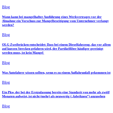
Blog
Wann kann bei mangelhafter Ausführung eines Werkvertrages vor der
Abnahme ein Vorschuss zur Mangelbeseitigung vom Unternehmer verlangt
werden?
Blog
OLG Zweibrücken entscheidet: Dass bei einem Dieselfahrzeug, das vor allem
auf kurzen Strecken gefahren wird, der Partikelfilter häufiger gereinigt
werden muss, ist kein Mangel
Blog
Was Autofahrer wissen sollten, wenn es zu einem Auffahrunfall gekommen ist
Blog
Ein Pkw, der bei der Erstzulassung bereits eine Standzeit von mehr als zwölf
Monaten aufweist, ist nicht (mehr) als neuwertig („fabrikneu“) anzusehen
Blog