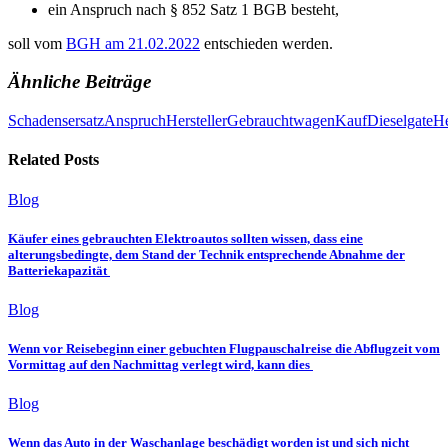
ein Anspruch nach § 852 Satz 1 BGB besteht,
soll vom
BGH am 21.02.2022
entschieden werden.
Ähnliche Beiträge
Schadensersatz
Anspruch
Hersteller
Gebrauchtwagen
Kauf
Dieselgate
He
Related Posts
Blog
Käufer eines gebrauchten Elektroautos sollten wissen, dass eine
alterungsbedingte, dem Stand der Technik entsprechende Abnahme der
Batteriekapazität
Blog
Wenn vor Reisebeginn einer gebuchten Flugpauschalreise die Abflugzeit vom
Vormittag auf den Nachmittag verlegt wird, kann dies
Blog
Wenn das Auto in der Waschanlage beschädigt worden ist und sich nicht