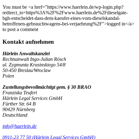
You must be <a href="https://www.haerlein.de/wp-login.php?
redirect_to=https%3A%2F%2Fwww.haerlein.de%2Fdieselgate-
bgh-entscheidet-dass-dem-kaeufer-eines-vom-dieselskandal-
betroffenen-gebrauchtwagens-bei-verjaehrung%2F">logged in</a>
to post a comment
Kontakt aufnehmen
Härlein Anwaltskanzlei
Rechtsanwalt Ingo-Julian Rösch
ul. Zygmunta Krasinskiego 54/8
50-450 Breslau/Wroclaw
Polen
Zustellungsbevollmächtigt gem. § 30 BRAO
Franziska Teufert
Härlein Legal Services GmbH
Fürther Str. 64 B
90429 Nürnberg
Deutschland
info@haerlein.de
0911-23 77 50 (Härlein Legal Services GmbH)