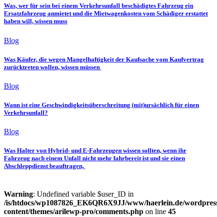
Was, wer für sein bei einem Verkehrsunfall beschädigtes Fahrzeug ein
Ersatzfahrzeug anmietet und die Mietwagenkosten vom Schädiger erstattet
haben will, wissen muss
Blog
Was Käufer, die wegen Mangelhaftigkeit der Kaufsache vom Kaufvertrag
zurücktreten wollen, wissen müssen
Blog
Wann ist eine Geschwindigkeitsüberschreitung (mit)ursächlich für einen
Verkehrsunfall?
Blog
Was Halter von Hybrid- und E-Fahrzeugen wissen sollten, wenn ihr
Fahrzeug nach einem Unfall nicht mehr fahrbereit ist und sie einen
Abschleppdienst beauftragen,
Warning
: Undefined variable $user_ID in
/is/htdocs/wp1087826_EK6QR6X9JJ/www/haerlein.de/wordpres
content/themes/arilewp-pro/comments.php
on line
45