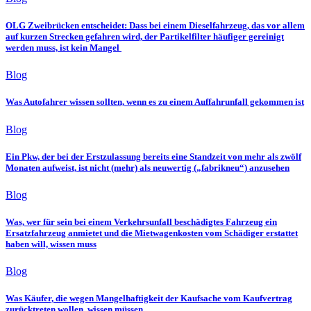
OLG Zweibrücken entscheidet: Dass bei einem Dieselfahrzeug, das vor allem
auf kurzen Strecken gefahren wird, der Partikelfilter häufiger gereinigt
werden muss, ist kein Mangel
Blog
Was Autofahrer wissen sollten, wenn es zu einem Auffahrunfall gekommen ist
Blog
Ein Pkw, der bei der Erstzulassung bereits eine Standzeit von mehr als zwölf
Monaten aufweist, ist nicht (mehr) als neuwertig („fabrikneu“) anzusehen
Blog
Was, wer für sein bei einem Verkehrsunfall beschädigtes Fahrzeug ein
Ersatzfahrzeug anmietet und die Mietwagenkosten vom Schädiger erstattet
haben will, wissen muss
Blog
Was Käufer, die wegen Mangelhaftigkeit der Kaufsache vom Kaufvertrag
zurücktreten wollen, wissen müssen