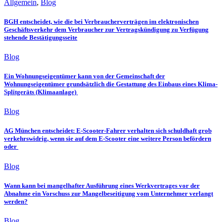
Allgemein
,
Blog
BGH entscheidet, wie die bei Verbraucherverträgen im elektronischen
Geschäftsverkehr dem Verbraucher zur Vertragskündigung zu Verfügung
stehende Bestätigungsseite
Blog
Ein Wohnungseigentümer kann von der Gemeinschaft der
Wohnungseigentümer grundsätzlich die Gestattung des Einbaus eines Klima-
Splitgeräts (Klimaanlage)
Blog
AG München entscheidet: E-Scooter-Fahrer verhalten sich schuldhaft grob
verkehrswidrig, wenn sie auf dem E-Scooter eine weitere Person befördern
oder
Blog
Wann kann bei mangelhafter Ausführung eines Werkvertrages vor der
Abnahme ein Vorschuss zur Mangelbeseitigung vom Unternehmer verlangt
werden?
Blog