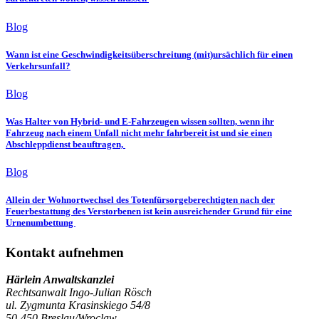
Blog
Wann ist eine Geschwindigkeitsüberschreitung (mit)ursächlich für einen
Verkehrsunfall?
Blog
Was Halter von Hybrid- und E-Fahrzeugen wissen sollten, wenn ihr
Fahrzeug nach einem Unfall nicht mehr fahrbereit ist und sie einen
Abschleppdienst beauftragen,
Blog
Allein der Wohnortwechsel des Totenfürsorgeberechtigten nach der
Feuerbestattung des Verstorbenen ist kein ausreichender Grund für eine
Urnenumbettung
Kontakt aufnehmen
Härlein Anwaltskanzlei
Rechtsanwalt Ingo-Julian Rösch
ul. Zygmunta Krasinskiego 54/8
50-450 Breslau/Wroclaw