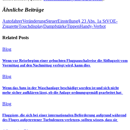
Ähnliche Beiträge
Autofahrer
Veränderung
Steuer
Einstellung
§ 23 Abs. 1a StVO
E-
Zigarette
Touchdisplay
Dampfstärke
Tippen
Handy-Verbot
Related Posts
Blog
Wenn vor Reisebeginn einer gebuchten Flugpauschalreise die Abflugzeit vom
Vormittag auf den Nachmittag verlegt wird, kann dies
Blog
Wenn das Auto in der Waschanlage beschädigt worden ist und sich nicht
mehr sicher aufklären lässt, ob die Anlage ordnungsgemäß gearbeitet hat
Blog
Fluggäste, die sich bei einer internationalen Beförderung aufgrund während
des Fluges aufgetretener Turbulenzen verletzen, sollten wissen, dass sie