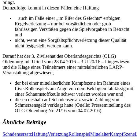
bringt.
Demzufolge kommt in diesen Fällen eine Haftung
– auch im Falle einer „im Eifer des Gefechts“ erfolgten
Regelverletzung – nur bei vorsätzlichen oder grob
fahrlässigen Verstößen gegen die Spielvorgaben in Betracht
und
nicht, wenn eine Sorgfaltspflichtverletzung dieser Qualität
nicht festgestellt werden kann.
Darauf hat der 3. Zivilsenat des Oberlandesgerichts (OLG)
Oldenburg mit Urteil vom 28.04.2016 – 3 U 20/16 – hingewiesen
und die Klage eines Teilnehmers einer mittelalterlichen LARP-
Veranstaltung abgewiesen,
der bei einer mittelalterlichen Kampfszene im Rahmen eines
Live-Rollenspiels am Auge von dem Beklagten fahrlässig mit
einer Schaumstoffkeule schwer verletzt worden war und
diesen deshalb auf Schadensersatz sowie Zahlung von
Schmerzensgeld verklagt hatte (Quelle: Pressemitteilung des
OLG Oldenburg Nr. 21/16 vom 04.07.2016).
Ähnliche Beiträge
Schadensersatz
Haftung
Verletzung
Rollenspiel
Mittelalter
Kampf
Szene