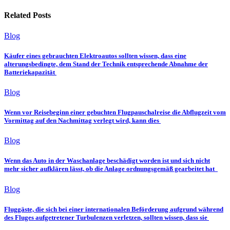
Related Posts
Blog
Käufer eines gebrauchten Elektroautos sollten wissen, dass eine
alterungsbedingte, dem Stand der Technik entsprechende Abnahme der
Batteriekapazität
Blog
Wenn vor Reisebeginn einer gebuchten Flugpauschalreise die Abflugzeit vom
Vormittag auf den Nachmittag verlegt wird, kann dies
Blog
Wenn das Auto in der Waschanlage beschädigt worden ist und sich nicht
mehr sicher aufklären lässt, ob die Anlage ordnungsgemäß gearbeitet hat
Blog
Fluggäste, die sich bei einer internationalen Beförderung aufgrund während
des Fluges aufgetretener Turbulenzen verletzen, sollten wissen, dass sie