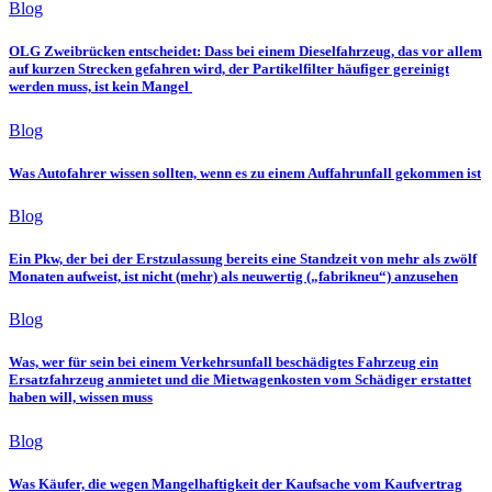
Blog
OLG Zweibrücken entscheidet: Dass bei einem Dieselfahrzeug, das vor allem
auf kurzen Strecken gefahren wird, der Partikelfilter häufiger gereinigt
werden muss, ist kein Mangel
Blog
Was Autofahrer wissen sollten, wenn es zu einem Auffahrunfall gekommen ist
Blog
Ein Pkw, der bei der Erstzulassung bereits eine Standzeit von mehr als zwölf
Monaten aufweist, ist nicht (mehr) als neuwertig („fabrikneu“) anzusehen
Blog
Was, wer für sein bei einem Verkehrsunfall beschädigtes Fahrzeug ein
Ersatzfahrzeug anmietet und die Mietwagenkosten vom Schädiger erstattet
haben will, wissen muss
Blog
Was Käufer, die wegen Mangelhaftigkeit der Kaufsache vom Kaufvertrag