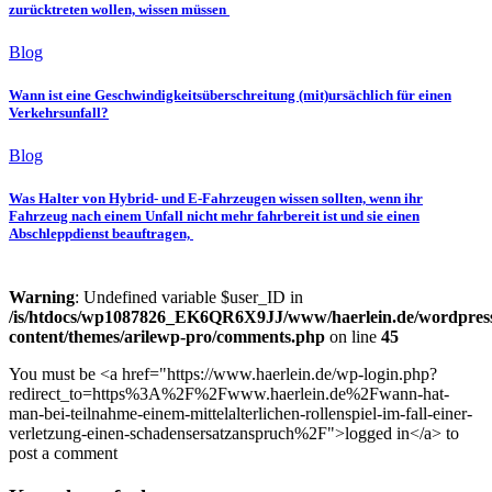
zurücktreten wollen, wissen müssen
Blog
Wann ist eine Geschwindigkeitsüberschreitung (mit)ursächlich für einen
Verkehrsunfall?
Blog
Was Halter von Hybrid- und E-Fahrzeugen wissen sollten, wenn ihr
Fahrzeug nach einem Unfall nicht mehr fahrbereit ist und sie einen
Abschleppdienst beauftragen,
Warning
: Undefined variable $user_ID in
/is/htdocs/wp1087826_EK6QR6X9JJ/www/haerlein.de/wordpres
content/themes/arilewp-pro/comments.php
on line
45
You must be <a href="https://www.haerlein.de/wp-login.php?
redirect_to=https%3A%2F%2Fwww.haerlein.de%2Fwann-hat-
man-bei-teilnahme-einem-mittelalterlichen-rollenspiel-im-fall-einer-
verletzung-einen-schadensersatzanspruch%2F">logged in</a> to
post a comment