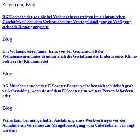
Allgemein
,
Blog
BGH entscheidet, wie die bei Verbraucherverträgen im elektronischen
Geschäftsverkehr dem Verbraucher zur Vertragskündigung zu Verfügung
stehende Bestätigungsseite
Blog
Ein Wohnungseigentümer kann von der Gemeinschaft der
Wohnungseigentümer grundsätzlich die Gestattung des Einbaus eines Klima-
Splitgeräts (Klimaanlage)
Blog
AG München entscheidet: E-Scooter-Fahrer verhalten sich schuldhaft grob
verkehrswidrig, wenn sie auf dem E-Scooter eine weitere Person befördern
oder
Blog
Wann kann bei mangelhafter Ausführung eines Werkvertrages vor der
Abnahme ein Vorschuss zur Mangelbeseitigung vom Unternehmer verlangt
werden?